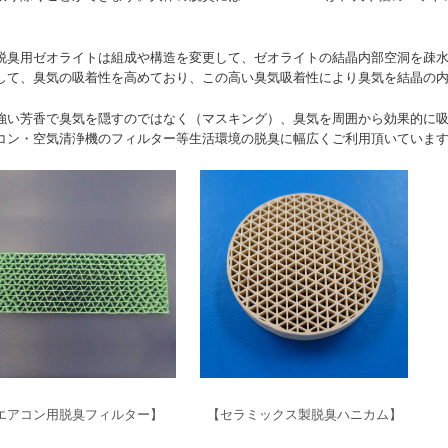
脱臭用ゼオライトは組成や構造を変更して、ゼオライトの結晶内部空洞を疎
して、臭気の吸着性を高めており、この高い臭気吸着性により臭気を結晶の
強い芳香で臭気を隠すのではなく（マスキング）、臭気を周囲から効果的に
コン・空気清浄機のフィルター等生活環境の脱臭に幅広くご利用頂いていま
エアコン用脱臭フィルター】
【セラミックス製脱臭ハニカム】