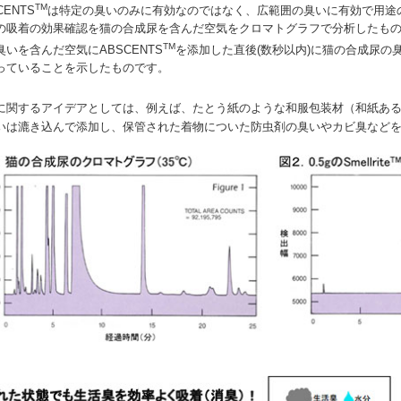
TM
CENTS
は特定の臭いのみに有効なのではなく、広範囲の臭いに有効で用途の
の吸着の効果確認を猫の合成尿を含んだ空気をクロマトグラフで分析したも
TM
臭いを含んだ空気にABSCENTS
を添加した直後(数秒以内)に猫の合成尿の臭
っていることを示したものです。
に関するアイデアとしては、例えば、たとう紙のような和服包装材（和紙あるい
いは漉き込んで添加し、保管された着物についた防虫剤の臭いやカビ臭など