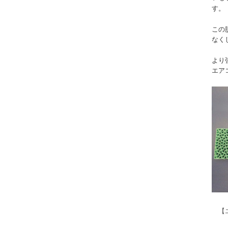
す。
この
なく
より
エア
【