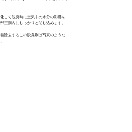
水化して脱臭時に空気中の水分の影響を
内部空洞内にしっかりと閉じ込めます。
吸着除去するこの脱臭剤は写真のような
す。