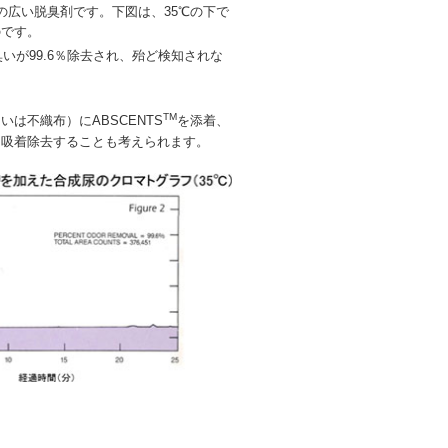
広い脱臭剤です。下図は、35℃の下で
のです。
いが99.6％除去され、殆ど検知されな
TM
は不織布）にABSCENTS
を添着、
を吸着除去することも考えられます。