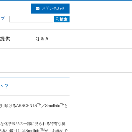
お問い合わせ
ップ
か？
TM
TM
頂けるABSCENTS
／Smellrite
と
うな化学製品の一部に見られる特有な臭
TM
い取りにはSmellrite
が、お薦めで