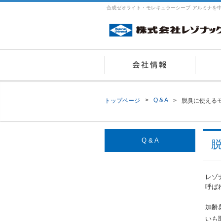
合成ゼオライト・モレキュラーシーブ
アルミナを
Q & A
トップページ
脱臭に使える
Q & A
レゾ
呼ば
加齢
いも